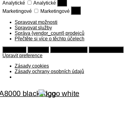
Analytické
Analytické
Marketingové
Marketingové
Spravovat možnosti
Spravovat služby
Správa {vendor_count} prodejců
Přečtěte si více o těchto účelech
Souhlasím
Odmítám
Upravit preference
Uložit preference
Upravit preference
Zásady cookies
Zásady ochrany osobních údajů