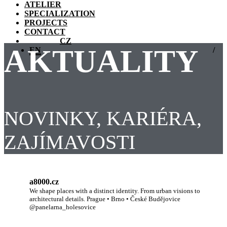
ATELIER
SPECIALIZATION
PROJECTS
CONTACT
CZ
AKTUALITY
EN
NOVINKY, KARIÉRA,
ZAJÍMAVOSTI
a8000.cz
We shape places with a distinct identity.
From urban visions to
architectural details.
Prague • Brno • České Budějovice
@panelarna_holesovice