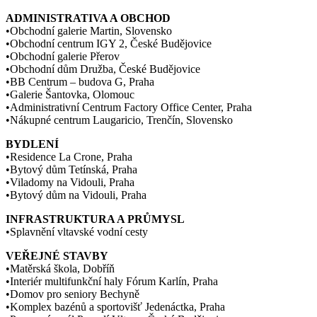
ADMINISTRATIVA A OBCHOD
•Obchodní galerie Martin, Slovensko
•Obchodní centrum IGY 2, České Budějovice
•Obchodní galerie Přerov
•Obchodní dům Družba, České Budějovice
•BB Centrum – budova G, Praha
•Galerie Šantovka, Olomouc
•Administrativní Centrum Factory Office Center, Praha
•Nákupné centrum Laugaricio, Trenčín, Slovensko
BYDLENÍ
•Residence La Crone, Praha
•Bytový dům Tetínská, Praha
•Viladomy na Vidouli, Praha
•Bytový dům na Vidouli, Praha
INFRASTRUKTURA A PRŮMYSL
•Splavnění vltavské vodní cesty
VEŘEJNÉ STAVBY
•Matěrská škola, Dobříň
•Interiér multifunkční haly Fórum Karlín, Praha
•Domov pro seniory Bechyně
•Komplex bazénů a sportovišť Jedenáctka, Praha