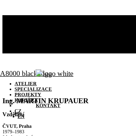
ATELIER
SPECIALIZACE
PROJEKTY
KARIÉRA
KONTAKT
CZ
EN
ATELIER
SPECIALIZACE
PROJEKTY
Ing. MARTIN KRUPAUER
KARIÉRA
KONTAKT
CZ
Vzdělání
EN
ČVUT, Praha
1979–1983