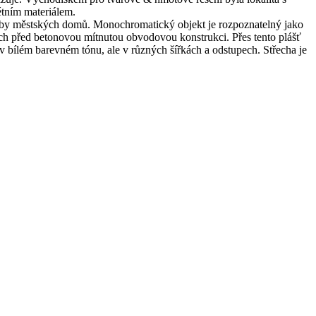
rétním materiálem.
kladby městských domů. Monochromatický objekt je rozpoznatelný jako
ých před betonovou mítnutou obvodovou konstrukci. Přes tento plášť
v bílém barevném tónu, ale v různých šířkách a odstupech. Střecha je