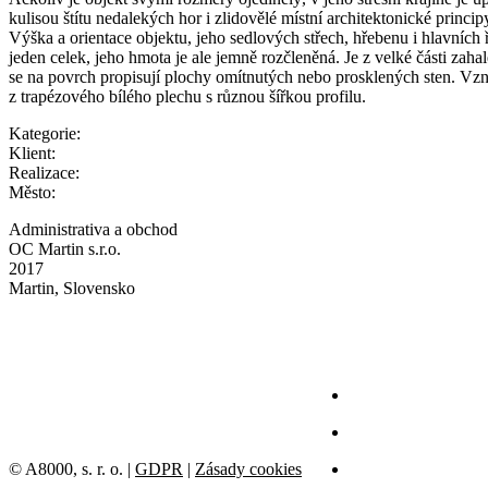
kulisou štítu nedalekých hor i zlidovělé místní architektonické princi
Výška a orientace objektu, jeho sedlových střech, hřebenu i hlavních
jeden celek, jeho hmota je ale jemně rozčleněná. Je z velké části z
se na povrch propisují plochy omítnutých nebo prosklených sten. Vzni
z trapézového bílého plechu s různou šířkou profilu.
Kategorie:
Klient:
Realizace:
Město:
Administrativa a obchod
OC Martin s.r.o.
2017
Martin, Slovensko
© A8000, s. r. o. |
GDPR
|
Zásady cookies