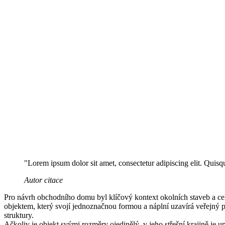
"Lorem ipsum dolor sit amet, consectetur adipiscing elit. Quisqu
Autor citace
Pro návrh obchodního domu byl klíčový kontext okolních staveb a ce
objektem, který svojí jednoznačnou formou a náplní uzavírá veřejný p
struktury.
Ačkoliv je objekt svými rozměry ojedinělý, v jeho střešní krajině je 