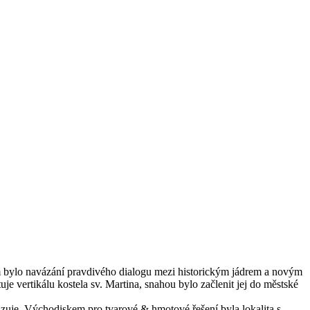
em bylo navázání pravdivého dialogu mezi historickým jádrem a novým
e vertikálu kostela sv. Martina, snahou bylo začlenit jej do městské
vazuje. Východiskem pro tvarové & hmotové řešení byla lokalita s