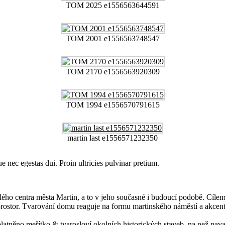
TOM 2025 e1556563644591
TOM 2001 e1556563748547
TOM 2170 e1556563920309
TOM 1994 e1556570791615
martin last e1556571232350
e nec egestas dui. Proin ultricies pulvinar pretium.
lého centra města Martin, a to v jeho současné i budoucí podobě. Cíl
rostor. Tvarování domu reaguje na formu martinského náměstí a akcentuj
uplatněno meřítko & tvarosloví okolních historických staveb, na než na