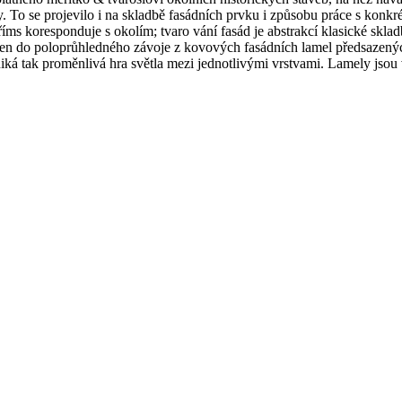
py. To se projevilo i na skladbě fasádních prvku i způsobu práce s konk
 říms koresponduje s okolím; tvaro vání fasád je abstrakcí klasické s
ahalen do poloprůhledného závoje z kovových fasádních lamel předsazen
ká tak proměnlivá hra světla mezi jednotlivými vrstvami. Lamely jsou 